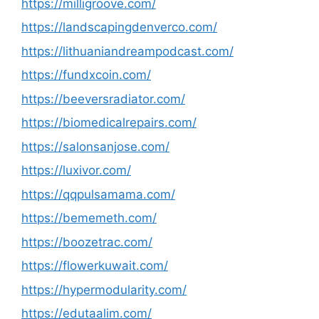
https://milligroove.com/
https://landscapingdenverco.com/
https://lithuaniandreampodcast.com/
https://fundxcoin.com/
https://beeversradiator.com/
https://biomedicalrepairs.com/
https://salonsanjose.com/
https://luxivor.com/
https://qqpulsamama.com/
https://bememeth.com/
https://boozetrac.com/
https://flowerkuwait.com/
https://hypermodularity.com/
https://edutaalim.com/