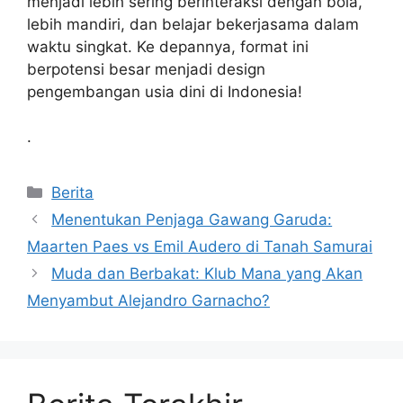
menjadi lebih sering berinteraksi dengan bola,
lebih mandiri, dan belajar bekerjasama dalam
waktu singkat. Ke depannya, format ini
berpotensi besar menjadi design
pengembangan usia dini di Indonesia!
.
Kategori
Berita
Menentukan Penjaga Gawang Garuda:
Maarten Paes vs Emil Audero di Tanah Samurai
Muda dan Berbakat: Klub Mana yang Akan
Menyambut Alejandro Garnacho?