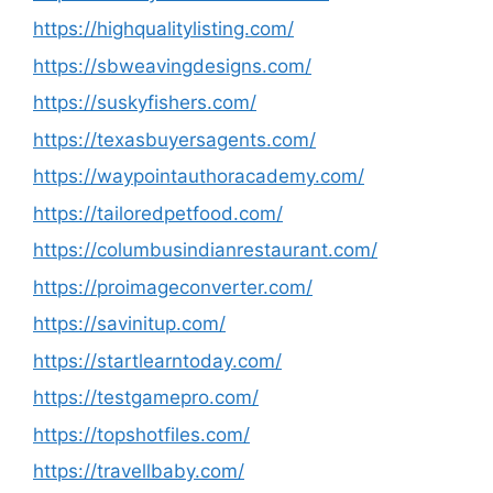
https://highqualitylisting.com/
https://sbweavingdesigns.com/
https://suskyfishers.com/
https://texasbuyersagents.com/
https://waypointauthoracademy.com/
https://tailoredpetfood.com/
https://columbusindianrestaurant.com/
https://proimageconverter.com/
https://savinitup.com/
https://startlearntoday.com/
https://testgamepro.com/
https://topshotfiles.com/
https://travellbaby.com/