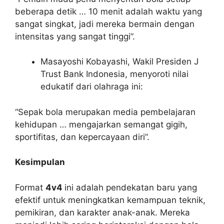
beberapa detik … 10 menit adalah waktu yang
sangat singkat, jadi mereka bermain dengan
intensitas yang sangat tinggi”.
Masayoshi Kobayashi, Wakil Presiden J
Trust Bank Indonesia, menyoroti nilai
edukatif dari olahraga ini:
“Sepak bola merupakan media pembelajaran
kehidupan … mengajarkan semangat gigih,
sportifitas, dan kepercayaan diri”.
Kesimpulan
Format
4v4
ini adalah pendekatan baru yang
efektif untuk meningkatkan kemampuan teknik,
pemikiran, dan karakter anak-anak. Mereka