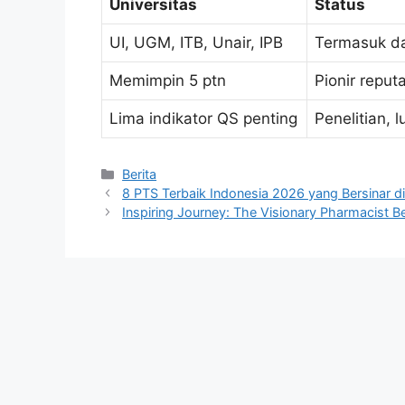
Universitas
Status
UI, UGM, ITB, Unair, IPB
Termasuk d
Memimpin 5 ptn
Pionir reputa
Lima indikator QS penting
Penelitian, 
Kategori
Berita
8 PTS Terbaik Indonesia 2026 yang Bersinar
Inspiring Journey: The Visionary Pharmacist 