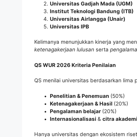
Universitas Gadjah Mada (UGM)
Institut Teknologi Bandung (ITB)
Universitas Airlangga (Unair)
Universitas IPB
Kelimanya menunjukkan kinerja yang me
ketenagakerjaan lulusan
serta
pengalama
QS WUR 2026 Kriteria Penilaian
QS menilai universitas berdasarkan lima p
Penelitian & Penemuan
(50%)
Ketenagakerjaan & Hasil
(20%)
Pengalaman belajar
(20%)
Internasionalisasi
&
citra akadem
Hanya universitas dengan ekosistem riset