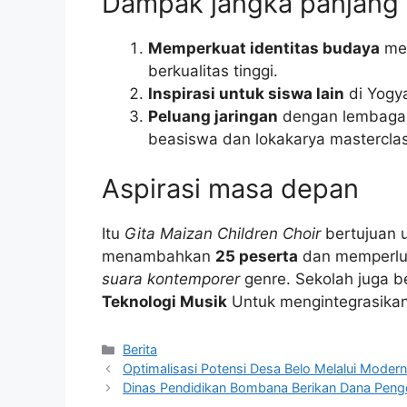
Dampak jangka panjang
Memperkuat identitas budaya
mel
berkualitas tinggi.
Inspirasi untuk siswa lain
di Yogya
Peluang jaringan
dengan lembaga 
beasiswa dan lokakarya masterclas
Aspirasi masa depan
Itu
Gita Maizan Children Choir
bertujuan 
menambahkan
25 peserta
dan memperlu
suara kontemporer
genre. Sekolah juga 
Teknologi Musik
Untuk mengintegrasikan v
Kategori
Berita
Optimalisasi Potensi Desa Belo Melalui Mod
Dinas Pendidikan Bombana Berikan Dana Peng