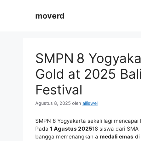
Langsung
ke
moverd
isi
SMPN 8 Yogyakar
Gold at 2025 Bali
Festival
Agustus 8, 2025
oleh
alliswel
SMPN 8 Yogyakarta sekali lagi mencapai k
Pada
1 Agustus 2025
18 siswa dari SMA 
bangga memenangkan a
medali emas
d