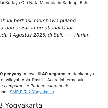
lai Budaya Giri Nata Mandala in Badung, Bali.
lah ini berhasil membawa pulang
aan di Bali International Choir
da 1 Agustus 2025, di Bali.” – –
Harian
0 penyanyi
mewakili
40 negara
menetapkannya
di wilayah Asia-Pasifik. Acara ini termasuk
ra campuran
ke
Paduan suara anak -
onal.
SMP PIRI 2 Yogyakarta
8 Yogyakarta