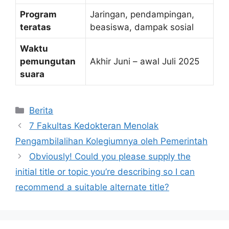
Program
Jaringan, pendampingan,
teratas
beasiswa, dampak sosial
Waktu
pemungutan
Akhir Juni – awal Juli 2025
suara
Kategori
Berita
7 Fakultas Kedokteran Menolak
Pengambilalihan Kolegiumnya oleh Pemerintah
Obviously! Could you please supply the
initial title or topic you’re describing so I can
recommend a suitable alternate title?